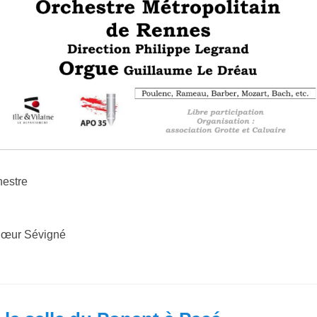
hestre
chœur Sévigné