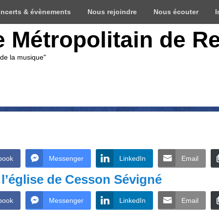
ncerts & évènements
Nous rejoindre
Nous écouter
I
e Métropolitain de R
 de la musique"
book
Messenger
LinkedIn
Email
 l’église de Cesson Sévigné
book
Messenger
LinkedIn
Email