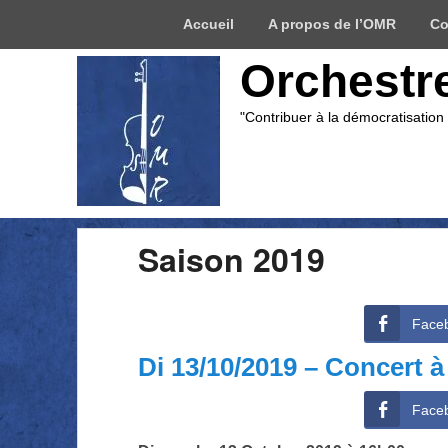
Menu
Accueil
A propos de l’OMR
Co
du
haut
Orchestr
"Contribuer à la démocratisation
Saison 2019
Face
Di 13/10/2019 – Concert à
Face