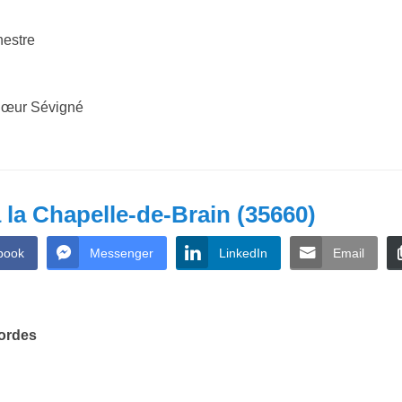
hestre
chœur Sévigné
 la Chapelle-de-Brain (35660)
book
Messenger
LinkedIn
Email
cordes