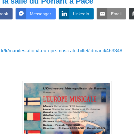
 la salle du Ponant à Pacé
book
Messenger
LinkedIn
Email
.fr/fr/manifestation/l-europe-musicale-billet/idmanif/463348