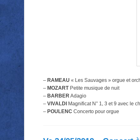
–
RAMEAU
« Les Sauvages » orgue et orc
–
MOZART
Petite musique de nuit
–
BARBER
Adagio
–
VIVALDI
Magnificat N° 1, 3 et 9 avec le 
–
POULENC
Concerto pour orgue