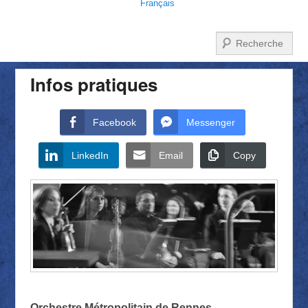
Français
Recherche
Infos pratiques
Facebook
Messenger
LinkedIn
Email
Copy
Orchestre Métropolitain de Rennes