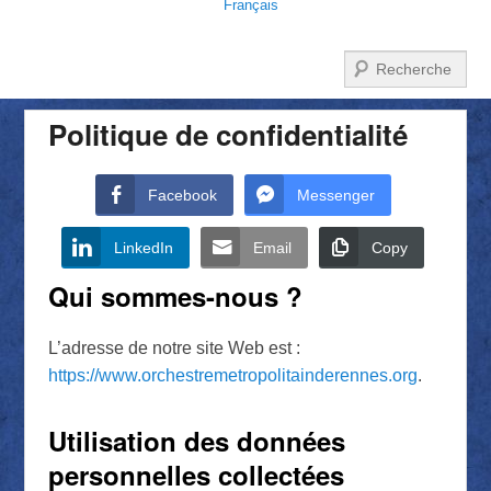
Français
Recherche
Politique de confidentialité
Facebook
Messenger
LinkedIn
Email
Copy
Qui sommes-nous ?
L’adresse de notre site Web est :
https://www.orchestremetropolitainderennes.org
.
Utilisation des données
personnelles collectées