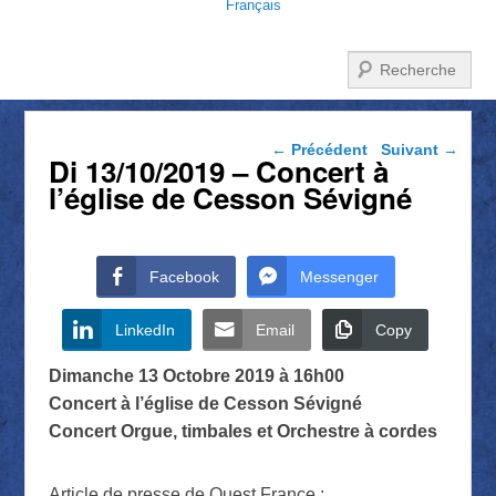
Français
Recherche
Navigation dans les
←
Précédent
Suivant
→
Di 13/10/2019 – Concert à
articles
l’église de Cesson Sévigné
Facebook
Messenger
LinkedIn
Email
Copy
Dimanche 13 Octobre 2019 à 16h00
Concert à l’église de Cesson Sévigné
Concert Orgue, timbales et Orchestre à cordes
Article de presse de Ouest France :