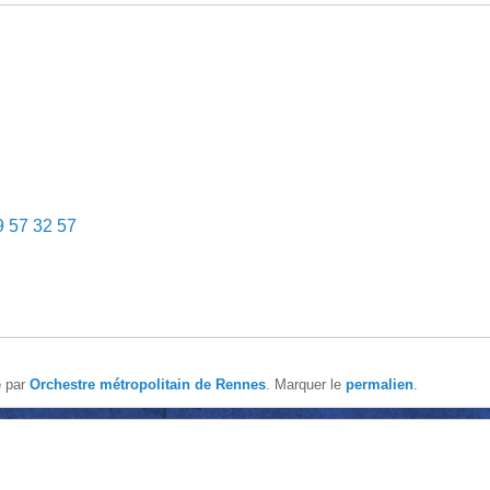
9 57 32 57
é
par
Orchestre métropolitain de Rennes
. Marquer le
permalien
.