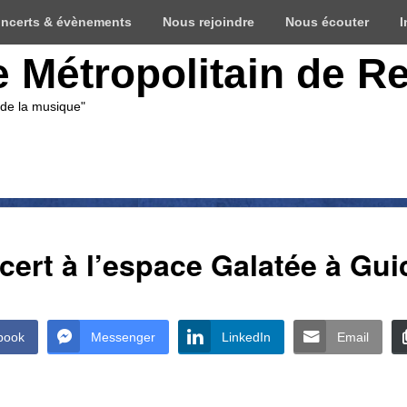
ncerts & évènements
Nous rejoindre
Nous écouter
I
e Métropolitain de R
 de la musique"
cert à l’espace Galatée à Gu
book
Messenger
LinkedIn
Email