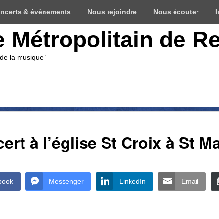
ncerts & évènements
Nous rejoindre
Nous écouter
I
e Métropolitain de R
 de la musique"
ert à l’église St Croix à St M
book
Messenger
LinkedIn
Email