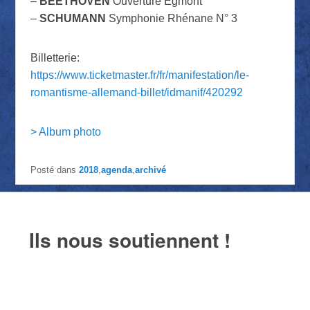
–
BEETHOVEN
Ouverture Egmont
–
SCHUMANN
Symphonie Rhénane N° 3
Billetterie:
https://www.ticketmaster.fr/fr/manifestation/le-
romantisme-allemand-billet/idmanif/420292
> Album photo
Posté dans
2018
,
agenda
,
archivé
Ils nous soutiennent !