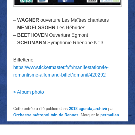
–
WAGNER
ouverture Les Maîtres chanteurs
–
MENDELSSOHN
Les Hébrides
–
BEETHOVEN
Ouverture Egmont
–
SCHUMANN
Symphonie Rhénane N° 3
Billetterie:
https://www.ticketmaster.fr/fr/manifestation/le-
romantisme-allemand-billet/idmanif/420292
> Album photo
Cette entrée a été publiée dans
2018
,
agenda
,
archivé
par
Orchestre métropolitain de Rennes
. Marquer le
permalien
.