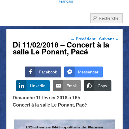
Français
Recherche
Navigation dans les
←
Précédent
Suivant
→
Di 11/02/2018 – Concert à la
articles
salle Le Ponant, Pacé
Facebook
Messenger
LinkedIn
Email
Copy
Dimanche 11 février 2018 à 16h
Concert à la salle Le Ponant, Pacé