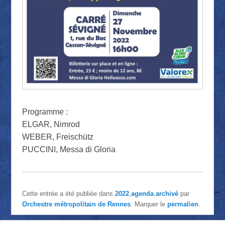
Programme :
ELGAR, Nimrod
WEBER,
Freischütz
PUCCINI, Messa di Gloria
Cette entrée a été publiée dans
2022
,
agenda
,
archivé
par
Orchestre métropolitain de Rennes
. Marquer le
permalien
.