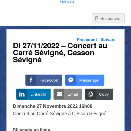
Français
Recherche
Navigation dans les
←
Précédent
Suivant
→
Di 27/11/2022 – Concert au
articles
Carré Sévigné, Cesson
Sévigné
Facebook
Messenger
LinkedIn
Email
Copy
Dimanche 27 Novembre 2022 16h00
Concert au Carré Sévigné à Cesson Sévigné
Billetterie en ligne