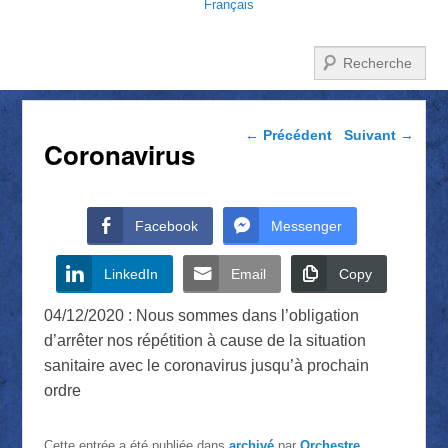
Français
Recherche
Navigation dans les
←
Précédent
Suivant
→
Coronavirus
articles
Facebook
Messenger
LinkedIn
Email
Copy
04/12/2020 : Nous sommes dans l’obligation
d’arrêter nos répétition à cause de la situation
sanitaire avec le coronavirus jusqu’à prochain
ordre
Cette entrée a été publiée dans
archivé
par
Orchestre