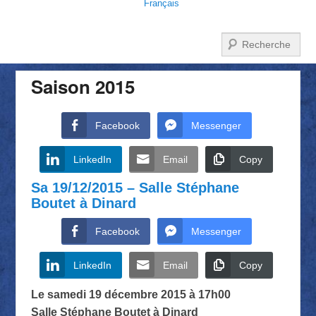
Français
Recherche
Saison 2015
Facebook
Messenger
LinkedIn
Email
Copy
Sa 19/12/2015 – Salle Stéphane
Boutet à Dinard
Facebook
Messenger
LinkedIn
Email
Copy
Le samedi 19 décembre 2015 à 17h00
Salle Stéphane Boutet à Dinard