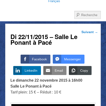
Français
Recherche
Navigation
Suivant
→
Di 22/11/2015 – Salle Le
dans les
articles
Ponant à Pacé
Facebook
Messenger
LinkedIn
Email
Copy
Le dimanche 22 novembre 2015 à 16h00
Salle Le Ponant à Pacé
Tarif plein: 15 € – Réduit : 10 €